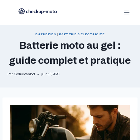
Aller
au
contenu
ENTRETIEN
|
BATTERIE & ÉLECTRICITÉ
Batterie moto au gel :
guide complet et pratique
Par
CedricVanloot
juin 18, 2026