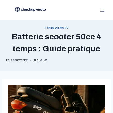
Aller
au
contenu
TYPES DE MOTO
Batterie scooter 50cc 4
temps : Guide pratique
Par
CedricVanloot
juin 29, 2026