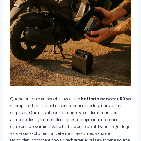
Quand on roule en scooter, avoir une
batterie scooter 50cc
4 temps en bon état est essentiel pour éviter les mauvaises
surprises. Que ce soit pour démarrer votre deux-roues ou
alimenter les systèmes électriques, comprendre comment
entretenir et optimiser votre batterie est crucial. Dans ce guide, je
vais vous expliquer concrètement, avec mes yeux de
technicien, comment choisir, recharger et préserver cette source