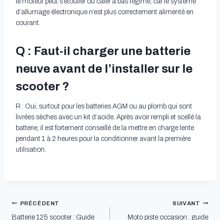
le moteur peut s’étouffer ou caler à bas régime, car le système
d’allumage électronique n’est plus correctement alimenté en
courant.
Q : Faut-il charger une batterie
neuve avant de l’installer sur le
scooter ?
R : Oui, surtout pour les batteries AGM ou au plomb qui sont
livrées sèches avec un kit d’acide. Après avoir rempli et scellé la
batterie, il est fortement conseillé de la mettre en charge lente
pendant 1 à 2 heures pour la conditionner avant la première
utilisation.
Navigation
PRÉCÉDENT
SUIVANT
Batterie 125 scooter : Guide
Moto piste occasion : guide