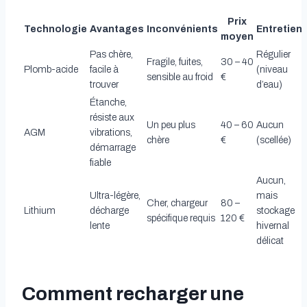
Prix
Technologie
Avantages
Inconvénients
Entretien
moyen
Pas chère,
Régulier
Fragile, fuites,
30 – 40
Plomb-acide
facile à
(niveau
sensible au froid
€
trouver
d’eau)
Étanche,
résiste aux
Un peu plus
40 – 60
Aucun
AGM
vibrations,
chère
€
(scellée)
démarrage
fiable
Aucun,
Ultra-légère,
mais
Cher, chargeur
80 –
Lithium
décharge
stockage
spécifique requis
120 €
lente
hivernal
délicat
Comment recharger une