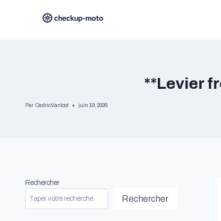
Aller
au
contenu
**Levier f
Par
CedricVanloot
juin 19, 2026
Rechercher
Rechercher