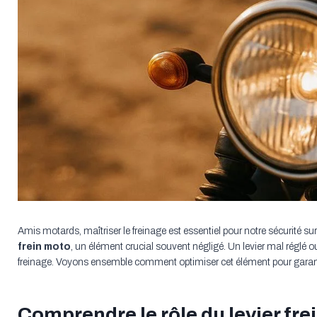
Amis motards, maîtriser le freinage est essentiel pour notre sécurité sur
frein moto
, un élément crucial souvent négligé. Un levier mal réglé o
freinage. Voyons ensemble comment optimiser cet élément pour garanti
Comprendre le rôle du levier fre