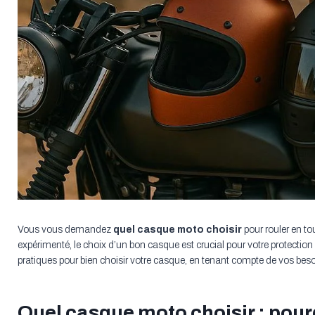
Vous vous demandez
quel casque moto choisir
pour rouler en t
expérimenté, le choix d’un bon casque est crucial pour votre protection
pratiques pour bien choisir votre casque, en tenant compte de vos besoi
Quel casque moto choisir : pour