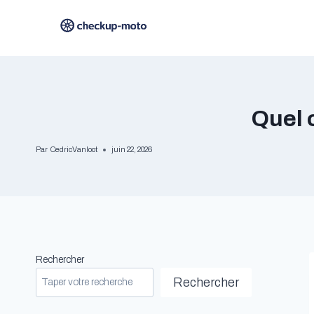
Aller
au
contenu
Quel 
Par
CedricVanloot
juin 22, 2026
Rechercher
Rechercher