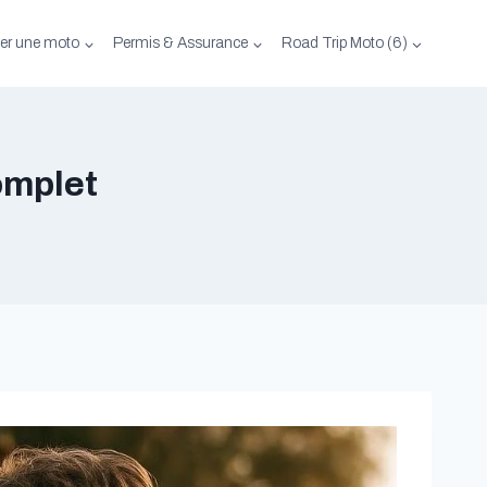
er une moto
Permis & Assurance
Road Trip Moto (6)
omplet